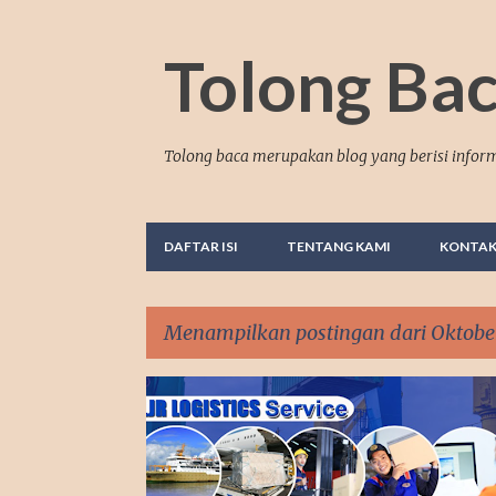
Tolong Ba
Tolong baca merupakan blog yang berisi inform
DAFTAR ISI
TENTANG KAMI
KONTA
Menampilkan postingan dari Oktober
P
BISNIS
o
s