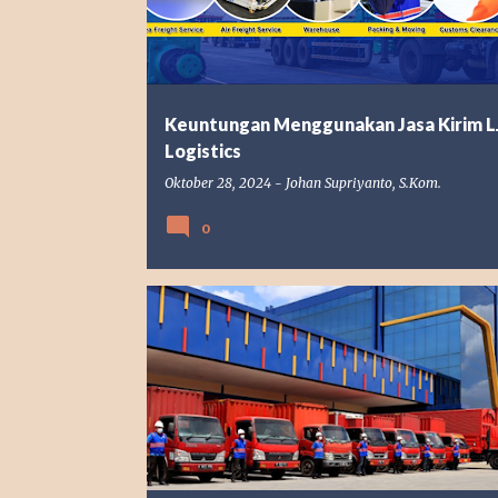
t
i
n
g
Keuntungan Menggunakan Jasa Kirim L
a
Logistics
n
Oktober 28, 2024
-
Johan Supriyanto, S.Kom.
0
BISNIS