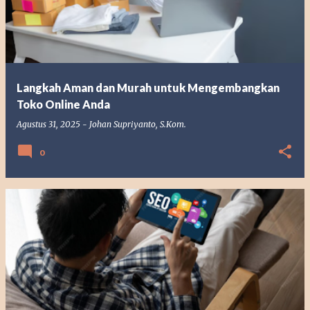
t
i
n
g
Langkah Aman dan Murah untuk Mengembangkan
a
Toko Online Anda
n
Agustus 31, 2025
-
Johan Supriyanto, S.Kom.
0