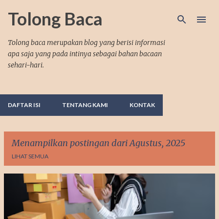
Langsung ke konten utama
Tolong Baca
Tolong baca merupakan blog yang berisi informasi
apa saja yang pada intinya sebagai bahan bacaan
sehari-hari.
DAFTAR ISI
TENTANG KAMI
KONTAK
Menampilkan postingan dari Agustus, 2025
LIHAT SEMUA
P
o
s