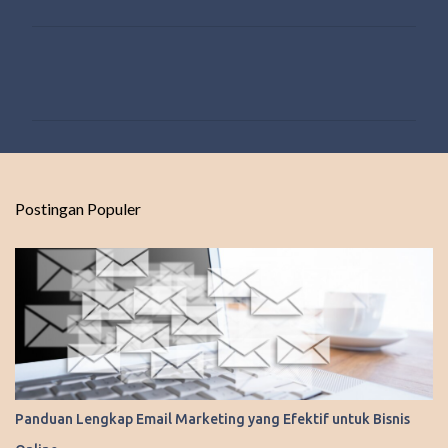
K
o
m
e
n
t
Postingan Populer
a
r
Panduan Lengkap Email Marketing yang Efektif untuk Bisnis